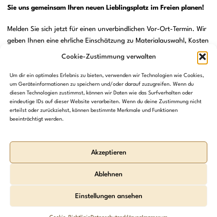
Sie uns gemeinsam Ihren neuen Lieblingsplatz im Freien planen!
Melden Sie sich jetzt für einen unverbindlichen Vor-Ort-Termin. Wir
geben Ihnen eine ehrliche Einschätzung zu Materialauswahl, Kosten
und Umsetzung.
Cookie-Zustimmung verwalten
Um dir ein optimales Erlebnis zu bieten, verwenden wir Technologien wie Cookies,
Termin buchen
um Geräteinformationen zu speichern und/oder darauf zuzugreifen. Wenn du
diesen Technologien zustimmst, können wir Daten wie das Surfverhalten oder
eindeutige IDs auf dieser Website verarbeiten. Wenn du deine Zustimmung nicht
erteilst oder zurückziehst, können bestimmte Merkmale und Funktionen
beeinträchtigt werden.
DERUS HOLZBAU
0421 – 989 702 10
Akzeptieren
Achterstraße 7
info@derus-holzbau.de
27721 Ritterhude
Ablehnen
Einstellungen ansehen
Vor-Ort-Termin vereinbaren
✕
📅
Copyright 2026 © Alle Rechte vorbehalten.
Design:
dh-creative-webdesign.de
online & unverbindlich